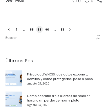
Leer Más
0
0
1
…
88
89
90
…
93
Últimos Post
Privacidad WHOIS: que datos expone tu
dominio y como protegerlos, paso a paso
agosto 05, 2026
Como cobrarle a tus clientes de reseller
hosting sin perder tiempo ni plata
agosto 04, 2026