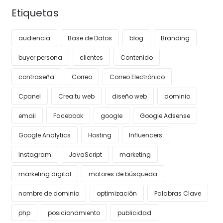
Etiquetas
audiencia
Base de Datos
blog
Branding
buyer persona
clientes
Contenido
contraseña
Correo
Correo Electrónico
Cpanel
Crea tu web
diseño web
dominio
email
Facebook
google
Google Adsense
Google Analytics
Hosting
Influencers
Instagram
JavaScript
marketing
marketing digital
motores de búsqueda
nombre de dominio
optimización
Palabras Clave
php
posicionamiento
publicidad