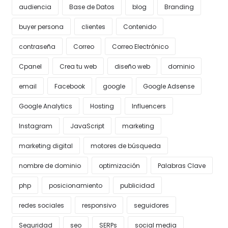
audiencia
Base de Datos
blog
Branding
buyer persona
clientes
Contenido
contraseña
Correo
Correo Electrónico
Cpanel
Crea tu web
diseño web
dominio
email
Facebook
google
Google Adsense
Google Analytics
Hosting
Influencers
Instagram
JavaScript
marketing
marketing digital
motores de búsqueda
nombre de dominio
optimización
Palabras Clave
php
posicionamiento
publicidad
redes sociales
responsivo
seguidores
Seguridad
seo
SERPs
social media