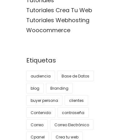
Tutoriales
Tutoriales Crea Tu Web
Tutoriales Webhosting
Woocommerce
Etiquetas
audiencia
Base de Datos
blog
Branding
buyer persona
clientes
Contenido
contraseña
Correo
Correo Electrónico
Cpanel
Crea tu web