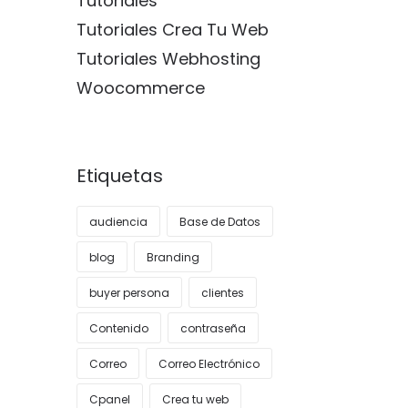
Tutoriales
Tutoriales Crea Tu Web
Tutoriales Webhosting
Woocommerce
Etiquetas
audiencia
Base de Datos
blog
Branding
buyer persona
clientes
Contenido
contraseña
Correo
Correo Electrónico
Cpanel
Crea tu web