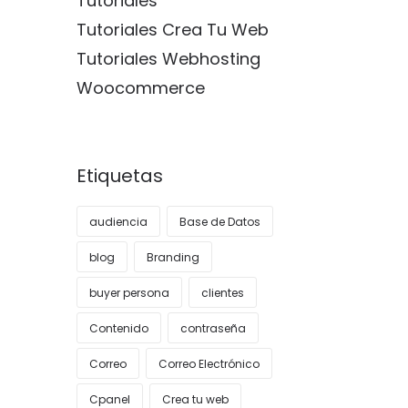
Tutoriales
Tutoriales Crea Tu Web
Tutoriales Webhosting
Woocommerce
Etiquetas
audiencia
Base de Datos
blog
Branding
buyer persona
clientes
Contenido
contraseña
Correo
Correo Electrónico
Cpanel
Crea tu web