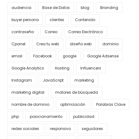
audiencia
Base de Datos
blog
Branding
buyer persona
clientes
Contenido
contraseña
Correo
Correo Electrónico
Cpanel
Crea tu web
diseño web
dominio
email
Facebook
google
Google Adsense
Google Analytics
Hosting
Influencers
Instagram
JavaScript
marketing
marketing digital
motores de búsqueda
nombre de dominio
optimización
Palabras Clave
php
posicionamiento
publicidad
redes sociales
responsivo
seguidores