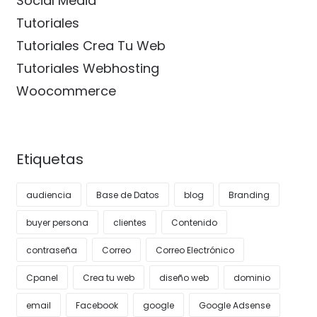
Social Media
Tutoriales
Tutoriales Crea Tu Web
Tutoriales Webhosting
Woocommerce
Etiquetas
audiencia
Base de Datos
blog
Branding
buyer persona
clientes
Contenido
contraseña
Correo
Correo Electrónico
Cpanel
Crea tu web
diseño web
dominio
email
Facebook
google
Google Adsense