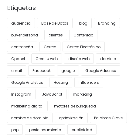
Etiquetas
audiencia
Base de Datos
blog
Branding
buyer persona
clientes
Contenido
contraseña
Correo
Correo Electrónico
Cpanel
Crea tu web
diseño web
dominio
email
Facebook
google
Google Adsense
Google Analytics
Hosting
Influencers
Instagram
JavaScript
marketing
marketing digital
motores de búsqueda
nombre de dominio
optimización
Palabras Clave
php
posicionamiento
publicidad