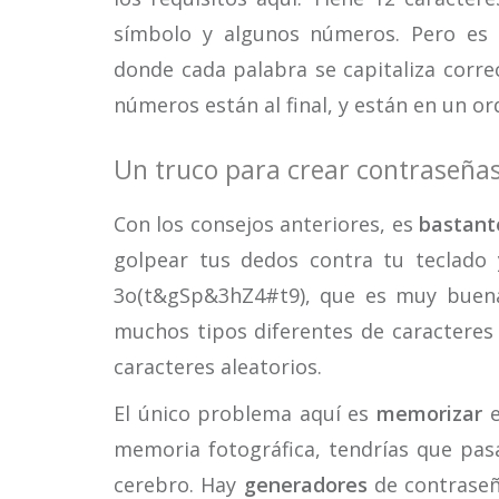
símbolo y algunos números. Pero es b
donde cada palabra se capitaliza corre
números están al final, y están en un ord
Un truco para crear contraseñ
Con los consejos anteriores, es
bastante
golpear tus dedos contra tu teclado
3o(t&gSp&3hZ4#t9), que es muy buena,
muchos tipos diferentes de caracteres y
caracteres aleatorios.
El único problema aquí es
memorizar
e
memoria fotográfica, tendrías que pas
cerebro. Hay
generadores
de contraseñ