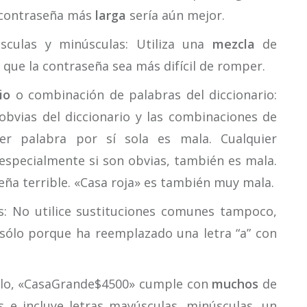
 contraseña más
larga
sería aún mejor.
sculas y minúsculas: Utiliza una
mezcla
de
 que la contraseña sea más difícil de romper.
io
o combinación de palabras del diccionario:
obvias del diccionario y las combinaciones de
uier palabra por sí sola es mala. Cualquier
especialmente si son obvias, también es mala.
eña terrible. «Casa roja» es también muy mala.
: No utilice sustituciones comunes tampoco,
sólo porque ha reemplazado una letra “a” con
plo, «CasaGrande$4500» cumple con
muchos
de
es e incluye letras mayúsculas, minúsculas, un