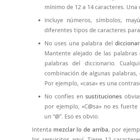
mínimo de 12 a 14 caracteres. Una
Incluye números, símbolos, mayú
diferentes tipos de caracteres para
No uses una palabra del
diccionar
Mantente alejado de las palabras 
palabras del diccionario. Cualq
combinación de algunas palabras, 
Por ejemplo, «casa» es una contras
No confíes en
sustituciones
obvias
por ejemplo, «C@sa» no es fuerte 
un “@”. Eso es obvio.
Intenta
mezclar lo de arriba
, por ejem
los requisitos aquí. Tiene 12 caracter