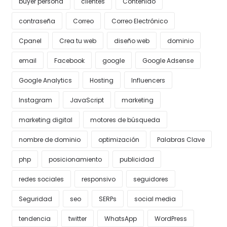
buyer persona
clientes
Contenido
contraseña
Correo
Correo Electrónico
Cpanel
Crea tu web
diseño web
dominio
email
Facebook
google
Google Adsense
Google Analytics
Hosting
Influencers
Instagram
JavaScript
marketing
marketing digital
motores de búsqueda
nombre de dominio
optimización
Palabras Clave
php
posicionamiento
publicidad
redes sociales
responsivo
seguidores
Seguridad
seo
SERPs
social media
tendencia
twitter
WhatsApp
WordPress