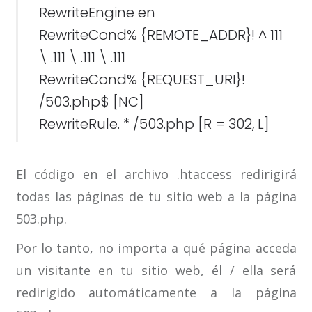
RewriteEngine en
RewriteCond% {REMOTE_ADDR}! ^ 111
\ .111 \ .111 \ .111
RewriteCond% {REQUEST_URI}!
/503.php$ [NC]
RewriteRule. * /503.php [R = 302, L]
El código en el archivo .htaccess redirigirá
todas las páginas de tu sitio web a la página
503.php.
Por lo tanto, no importa a qué página acceda
un visitante en tu sitio web, él / ella será
redirigido automáticamente a la página