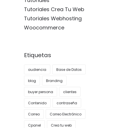
Tutoriales
Tutoriales Crea Tu Web
Tutoriales Webhosting
Woocommerce
Etiquetas
audiencia
Base de Datos
blog
Branding
buyer persona
clientes
Contenido
contraseña
Correo
Correo Electrónico
Cpanel
Crea tu web