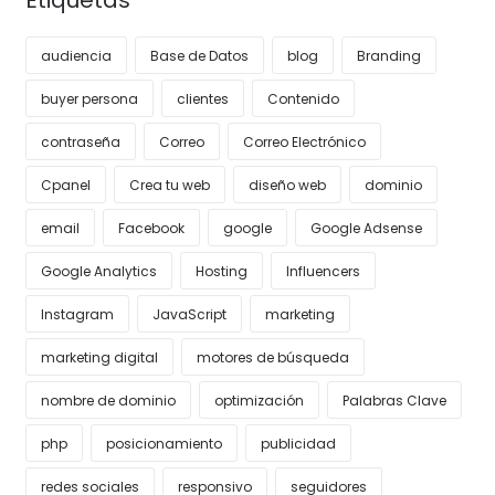
audiencia
Base de Datos
blog
Branding
buyer persona
clientes
Contenido
contraseña
Correo
Correo Electrónico
Cpanel
Crea tu web
diseño web
dominio
email
Facebook
google
Google Adsense
Google Analytics
Hosting
Influencers
Instagram
JavaScript
marketing
marketing digital
motores de búsqueda
nombre de dominio
optimización
Palabras Clave
php
posicionamiento
publicidad
redes sociales
responsivo
seguidores