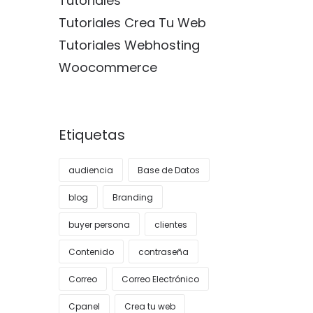
Tutoriales
Tutoriales Crea Tu Web
Tutoriales Webhosting
Woocommerce
Etiquetas
audiencia
Base de Datos
blog
Branding
buyer persona
clientes
Contenido
contraseña
Correo
Correo Electrónico
Cpanel
Crea tu web