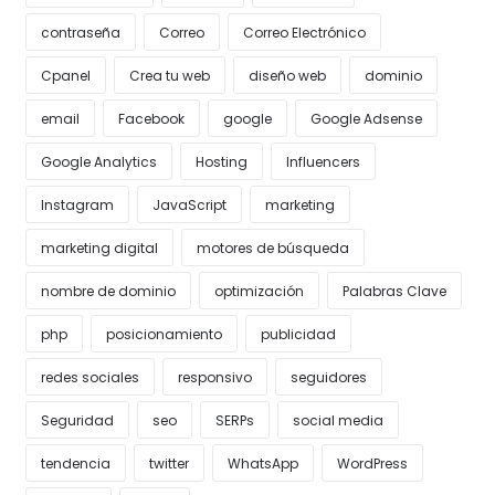
contraseña
Correo
Correo Electrónico
Cpanel
Crea tu web
diseño web
dominio
email
Facebook
google
Google Adsense
Google Analytics
Hosting
Influencers
Instagram
JavaScript
marketing
marketing digital
motores de búsqueda
nombre de dominio
optimización
Palabras Clave
php
posicionamiento
publicidad
redes sociales
responsivo
seguidores
Seguridad
seo
SERPs
social media
tendencia
twitter
WhatsApp
WordPress