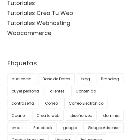
Tutoriales
Tutoriales Crea Tu Web
Tutoriales Webhosting
Woocommerce
Etiquetas
audiencia
Base de Datos
blog
Branding
buyer persona
clientes
Contenido
contraseña
Correo
Correo Electrónico
Cpanel
Crea tu web
diseño web
dominio
email
Facebook
google
Google Adsense
Google Analytics
Hosting
Influencers